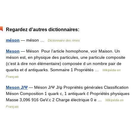
Regardez d'autres dictionnaires:
méson
— méson …
Dictionnaire des rimes
Meson
— Méson Pour l’article homophone, voir Maison. Un
méson est, en physique des particules, une particule composite
(c’est à dire non élémentaire) composée d un nombre pair de
quarks et d antiquarks. Sommaire 1 Propriétés …
Wikipédia en
Français
Meson J/Ψ
— Méson J/Ψ J/ψ Propriétés générales Classification
Méson Composition 1 quark c, 1 antiquark c̄ Propriétés physiques
Masse 3,096 916 GeV.c 2 Charge électrique 0 e …
Wikipédia en
Français