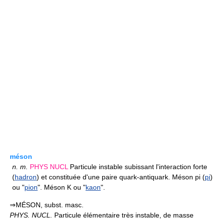
méson
n.
m.
PHYS
NUCL
Particule instable subissant l'interaction forte
(
hadron
) et constituée d'une paire quark-antiquark. Méson pi (
pi
)
ou "
pion
". Méson K ou "
kaon
".
⇒MÉSON, subst. masc.
PHYS. NUCL.
Particule élémentaire très instable, de masse