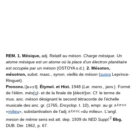
REM.
1.
Mésique,
adj. Relatif au méson.
Charge mésique.
Un
atome mésique est un atome où la place d'un électron planétaire
est occupée par un méson
(OSTOYA s.d.).
2.
Mésoton,
mésotron,
subst. masc., synon. vieillis de
méson
(
supra
Leprince-
Ringuet).
Prononc.:
[
].
Étymol. et Hist.
1948 (
Lar. mens.,
janv.). Formé
de l'élém.
més(
o
)-
et de la finale de [
électr
]
on. Cf.
le terme de
mus. anc.
méson
désignant le second tétracorde de l'échelle
musicale des anc. gr. (1765,
Encyclop.
t. 10), empr. au gr.
«
milieu
», substantivation de l'adj.
«du milieu». L'angl.
2
meson
de même sens est att
.
dep. 1939 ds
NED Suppl.
Bbg.
DUB. Dér. 1962, p. 67.