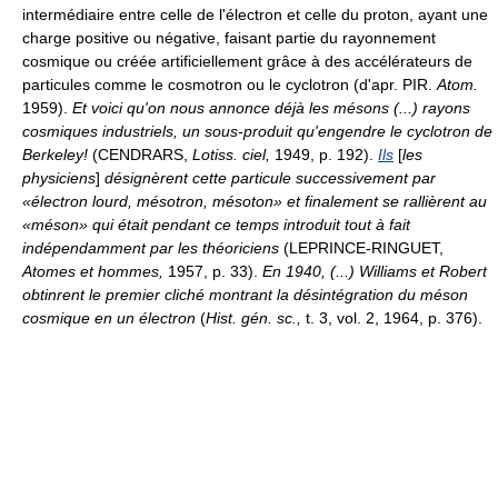
intermédiaire entre celle de l'électron et celle du proton, ayant une
charge positive ou négative, faisant partie du rayonnement
cosmique ou créée artificiellement grâce à des accélérateurs de
particules comme le cosmotron ou le cyclotron (d'apr. PIR.
Atom.
1959).
Et voici
qu'on nous annonce déjà les mésons (...) rayons
cosmiques industriels, un sous-produit qu'engendre le cyclotron de
Berkeley!
(CENDRARS,
Lotiss. ciel,
1949, p. 192).
Ils
[
les
physiciens
]
désignèrent cette particule successivement par
«électron lourd, mésotron, mésoton» et finalement se rallièrent au
«méson» qui était pendant ce temps introduit tout à fait
indépendamment par les théoriciens
(LEPRINCE-RINGUET,
Atomes et hommes,
1957, p. 33).
En 1940, (...) Williams et Robert
obtinrent le premier cliché montrant la désintégration du méson
cosmique en un électron
(
Hist. gén. sc.,
t. 3, vol. 2, 1964, p. 376).