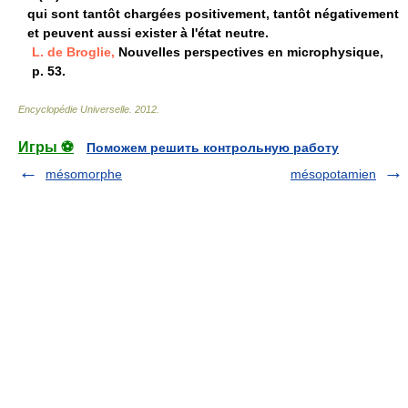
qui sont tantôt chargées positivement, tantôt négativement
et peuvent aussi exister à l'état neutre.
L. de Broglie,
Nouvelles perspectives en microphysique,
p. 53.
Encyclopédie Universelle
.
2012
.
Игры ⚽
Поможем решить контрольную работу
mésomorphe
mésopotamien