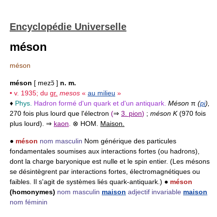
Encyclopédie Universelle
méson
méson
méson
[ mezɔ̃ ]
n. m.
• v. 1935; du
gr.
mesos
«
au milieu
»
♦
Phys.
Hadron formé d'un quark et d'un antiquark.
Méson
π
(
pi
),
270 fois plus lourd que l'électron
(
⇒
3. pion
)
;
méson K
(970 fois
plus lourd).
⇒
kaon
.
⊗ HOM.
Maison.
●
méson
nom masculin
Nom générique des particules
fondamentales soumises aux interactions fortes (ou hadrons),
dont la charge baryonique est nulle et le spin entier. (Les mésons
se désintègrent par interactions fortes, électromagnétiques ou
faibles. Il s'agit de systèmes liés quark-antiquark.) ●
méson
(homonymes)
nom masculin
maison
adjectif invariable
maison
nom féminin