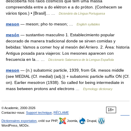
descoberta nos raios cósmicos que tem uma massa
compreendida entre a do elétron e a do próton. (Conhecem se
vários tipos.) • [Brasil]… …
Dicionário da Língua Portuguesa
meson
— meson; pho·to·meson; …
English syllables
mesón
— sustantivo masculino 1. Establecimiento popular
decorado de manera tradicional donde se sirven comidas y
bebidas: Vamos a comer hoy al mesón del Arriero. 2. Área: historia
Antigua posada para viajeros: Los mesones aparecen con
frecuencia en la… …
Diccionario Salamanca de la Lengua Española
meson
— (n.) subatomic particle, 1939, from Gk. mesos middle
(see MEDIAL (Cf. medial) (adj.)) + subatomic particle suffix ON (Cf.
on). Earlier mesotron (1938). So called for being intermediate in
mass between protons and electrons …
Etymology dictionary
© Academic, 2000-2026
18+
Contactez-nous:
Support technique
,
RÉCLAME
Dictionnaires exportation
, créé sur PHP,
Joomla,
Drupal,
WordPress, MODx.