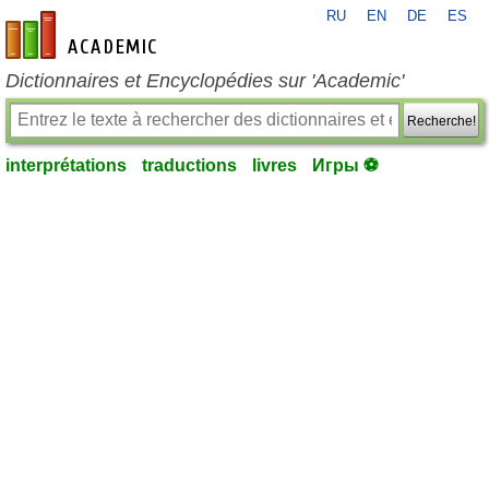
RU
EN
DE
ES
fr-academic.com
Dictionnaires et Encyclopédies sur 'Academic'
Recherche!
interprétations
traductions
livres
Игры ⚽