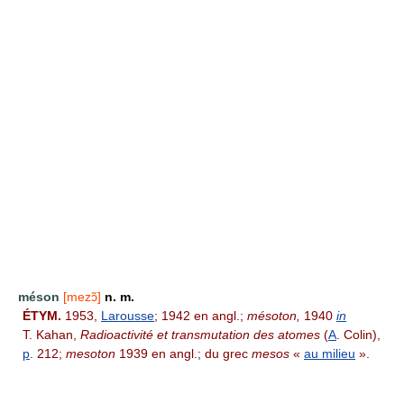
méson
[mezɔ̃]
n. m.
ÉTYM.
1953,
Larousse
; 1942 en angl.;
mésoton,
1940
in
T. Kahan,
Radioactivité et transmutation des atomes
(
A
. Colin),
p
. 212;
mesoton
1939 en angl.; du grec
mesos
«
au milieu
».